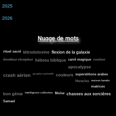
2025
2026
Nuage de mots
rituel sacré
tétrodotoxine
flexion de la galaxie
émetteur-récepteur
carré magique
couleur
hébreu biblique
apocalypse
peuples primitifs
superstitions arabes
crash aérien
couleurs
Heracles
maison hantée
matrices
intelligence collective
Moïse
bon génie
chasses aux sorcières
Samael