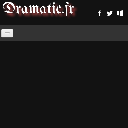
Dramatic
.fr
ACCUEIL
PARANORMAL
MAGIE
SORCELLERIE
MAGIE D'AMOUR
MAGIE ARABE