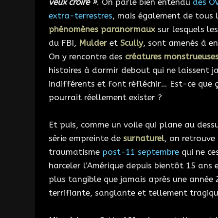
veux croire »
. On parle bien entendu
des OV
extra-terrestres
, mais également de tous 
phénomènes paranormaux
sur lesquels le
du FBI,
Mulder
et
Scully
, sont amenés à en
On y rencontre des
créatures monstrueuse
histoires à dormir debout qui ne laissent j
indifférents et font réfléchir… Est-ce que 
pourrait réellement exister ?
Et puis, comme un voile qui plane au dess
série empreinte de
surnaturel
, on retrouve 
traumatisme
post-11 septembre
qui ne ce
harceler l’Amérique depuis bientôt 15 ans e
plus tangible que jamais après une année
terrifiante, sanglante et tellement tragiqu