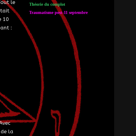
Tout le
Théorie du complot
tait
Traumatisme post-11 septembre
e 10
sant :
 Avec
 de la