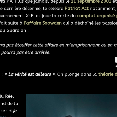
ti ? »
. Plus que jamais, depuis le
11 septembre 2001
et
e dernière décennie, le célèbre
Patriot Act
notamment, 
uvernement. X-Files joue la carte du
complot organisé 
fait suite à
l’affaire Snowden
qui a déchaîné les passio
au Guardian :
a pas étouffer cette affaire en m’emprisonnant ou en 
 pourra pas être arrêtée.
e :
« La vérité est ailleurs »
. On plonge dans la
théorie 
du Réel
ond de la
ase :
« je