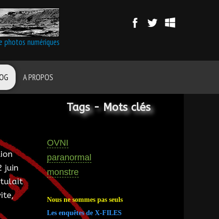
de photos numériques
LOG
A PROPOS
Tags - Mots clés
OVNI
tion
paranormal
 juin
monstre
tulait
ite,
Nous ne sommes pas seuls
Les enquêtes de X-FILES