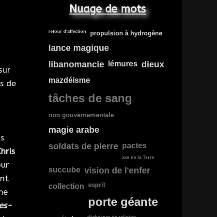
Nuage de mots
retour d'affection
propulsion à hydrogène
lance magique
libanomancie
lémures
dieux
sur
mazdéisme
ns de
tâches de sang
non gouvernementale
magie arabe
ns
soldats de pierre
pactes
hris
axe de la Terre
our
succube
vision de l'enfer
ent
esprit
collection
he
porte géante
es-