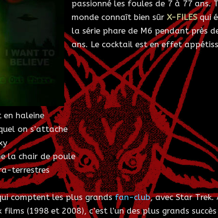
passionné les foules de 7 à 77 ans. 
monde connaît bien sûr
X-FILES
qui é
la série phare de M6 pendant près d
ans. Le cocktail est en effet appétis
 en haleine
quel on s’attache
xy
e la chair de poule
ra-terrestres
s qui comptent les plus grands
fan-club
, avec Star Trek.
x films (1998 et 2008), c’est l’un des plus grands succès