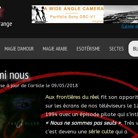
r
trange
Galerie 
MAGIE D'AMOUR
MAGIE ARABE
ESOTÉRISME
SECTES
B
rmi nous
se à jour de l'article le
09/05/2018
Aux frontières du réel
fit son appari
sur les écrans de nos téléviseurs le 12
1994 avec un épisode pilote qui s’inti
« Nous ne sommes pas seuls »
. Très v
c’est devenu une
série culte
qui a