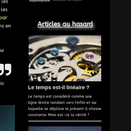
 les
déchéance de religion
magnétophone
les
par
Articles au hasard
ns en
me
du
Le temps est-il linéaire ?
Le temps est considéré comme une
ligne droite tendant vers l'infini et sur
laquelle se déplace le présent à vitesse
constante. Mais est-ce la vérité ?