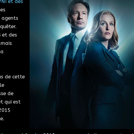
NI et des
les
s agents
quêter.
s
et des
amais
ça
us de cette
le
sse de
t qui est
 2015
e.