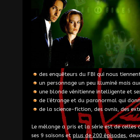
des enquêteurs du FBI qui nous tiennent
un personnage un peu illuminé mais au
une blonde vénitienne intelligente et se
de l’étrange et du paranormal qui donn
de la science-fiction, des ovnis, des ext
Le mélange a pris et la série est de celle
ses 9 saisons et
plus de 200 épisodes
, deu