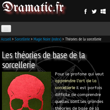
Dramatic
.fr
ACCUEIL
Accueil
>
Sorcellerie
>
Magie Noire (index)
> Théories de la sorcellerie
Les théories de base de la
PARANORMAL
sorcellerie
MAGIE
Pour le profane qui veut
SORCELLERIE
apprendre l'art de la
sorcellerie
il est parfois
MAGIE D'AMOUR
difficile de comprendre
quelles sont les grandes
MAGIE ARABE
théories de base de la