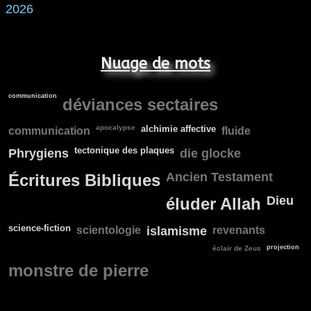
2026
Nuage de mots
communication
déviances sectaires
apocalypse
alchimie affective
communication
fluide
tectonique des plaques
Phrygiens
die glocke
Ancien Testament
Écritures Bibliques
Dieu
éluder Allah
science-fiction
scientologie
islamisme
revenants
projection
éclair de Zeus
monstre de pierre