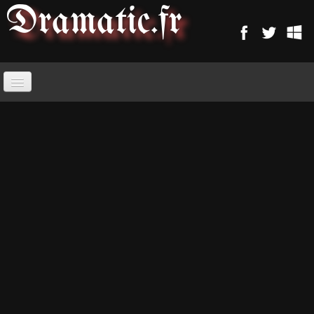
Dramatic
.fr
ACCUEIL
PARANORMAL
MAGIE
SORCELLERIE
MAGIE D'AMOUR
MAGIE ARABE