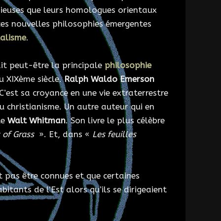
ligieuses que leurs homologues orientaux
ces nouvelles philosophies émergentes
alisme
.
it peut-être la principale
philosophie
 XIXème siècle.
Ralph Waldo Emerson
C’est sa croyance en une vie extraterrestre
u christianisme. Un autre auteur qui en
te
Walt Whitman
. Son livre le plus célèbre
 of Grass
». Et, dans «
Les feuilles
 pas être connues et que certaines
itants de l’Est alors qu’ils se dirigeaient