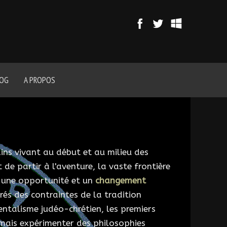
LOG
A PROPOS
ns vivant au début et au milieu des
de partir à l'aventure, la vaste frontière
is une opportunité et un
changement
és des contraintes de la tradition
talisme judéo-chrétien, les premiers
mais expérimenter des philosophies