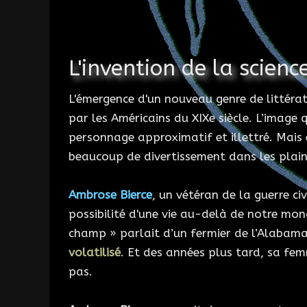
L'invention de la scienc
L'émergence d'un nouveau genre de littérat
par les Américains du XIXe siècle. L’image
personnage approximatif et illettré. Mais 
beaucoup de divertissement dans les plain
Ambrose Bierce
, un vétéran de la guerre ci
possibilité d'une vie au-delà de notre mo
champ » parlait d’un fermier de l’Alabama q
volatilisé
. Et des années plus tard, sa fem
pas.