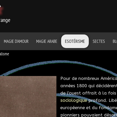
r
trange
MAGIE D'AMOUR
MAGIE ARABE
ESOTÉRISME
SECTES
B
alisme
Pour de nombreux Américai
années 1800 qui décidèrent 
de l'ouest offrait à la fo
sociologique
profond. Libér
européenne et du fondamen
pionniers pouvaient désor