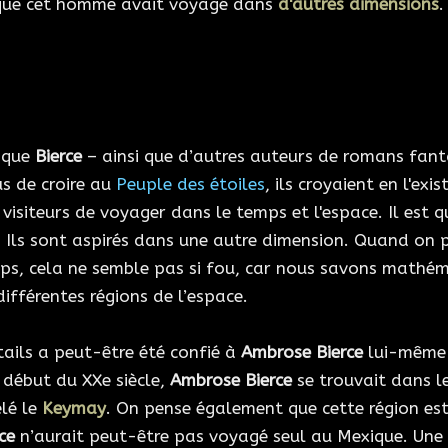
que cet homme avait voyagé dans
d'autres dimensions
.
t que
Bierce
– ainsi que d’autres auteurs de romans fanta
us de croire au
Peuple des étoiles
, ils croyaient en l'ex
 visiteurs de voyager dans le temps et l'espace. Il est 
Ils sont aspirés dans une autre dimension. Quand on pe
mps, cela ne semble pas si fou, car nous savons mathéma
ifférentes régions de l’espace.
rtails a peut-être été confié à
Ambrose Bierce
lui-même q
t début du XXe siècle,
Ambrose Bierce
se trouvait dans l
lé le
Keymay
. On pense également que cette région est
ce
n’aurait peut-être pas voyagé seul au Mexique. Une a