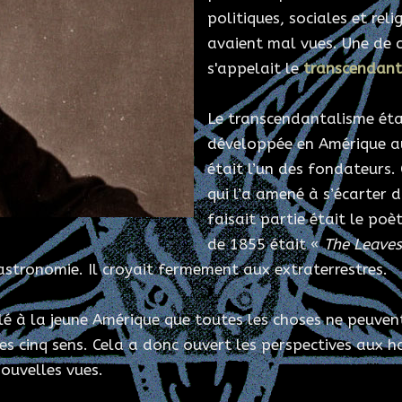
politiques, sociales et re
avaient mal vues. Une de 
s'appelait le
transcendant
Le transcendantalisme éta
développée en Amérique au
était l’un des fondateurs. 
qui l’a amené à s’écarter d
faisait partie était le poè
de 1855 était «
The Leaves
l'astronomie. Il croyait fermement aux extraterrestres.
é à la jeune Amérique que toutes les choses ne peuvent
s cinq sens. Cela a donc ouvert les perspectives aux hab
ouvelles vues.