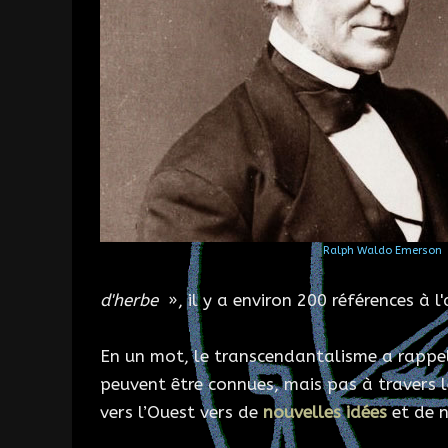
Ralph Waldo Emerson
d'herbe
», il y a environ 200 références à 
En un mot, le transcendantalisme a rappel
peuvent être connues, mais pas à travers le
vers l’Ouest vers de
nouvelles idées
et de n