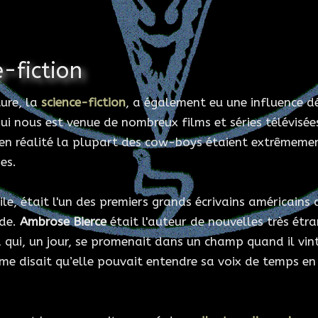
e-fiction
ure, la
science-fiction
, a également eu une influence 
 qui nous est venue de nombreux films et séries télévis
en réalité la plupart des cow-boys étaient extrêmement
es.
vile, était l'un des premiers grands écrivains américains
nde.
Ambrose Bierce
était l'auteur de nouvelles très étra
ui, un jour, se promenait dans un champ quand il vint à 
me disait qu’elle pouvait entendre sa voix de temps en