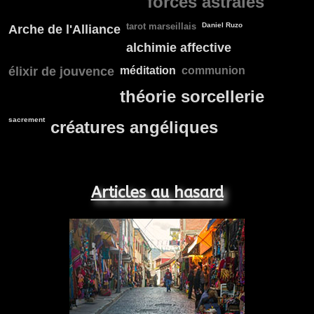
forces astrales
tarot marseillais
Daniel Ruzo
Arche de l'Alliance
alchimie affective
élixir de jouvence
méditation
communion
théorie sorcellerie
sacrement
créatures angéliques
Articles au hasard