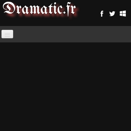
Dramatic
.fr
ACCUEIL
PARANORMAL
MAGIE
SORCELLERIE
MAGIE D'AMOUR
MAGIE ARABE