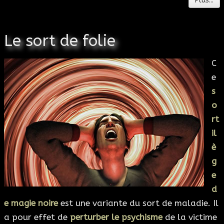
Plus...
Le sort de folie
C
e
s
o
rt
il
è
g
e
d
e magie noire
est une variante du sort de maladie. Il
a pour effet de
perturber le psychisme
de la victime