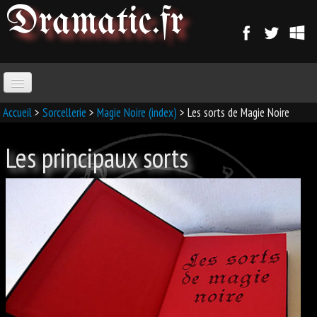
Dramatic
.fr
ACCUEIL
Accueil
>
Sorcellerie
>
Magie Noire (index)
> Les sorts de Magie Noire
Les principaux sorts
PARANORMAL
MAGIE
SORCELLERIE
MAGIE D'AMOUR
MAGIE ARABE