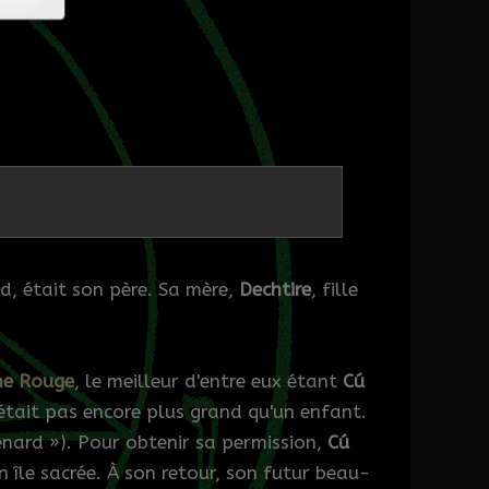
d, était son père. Sa mère,
Dechtire
, fille
.
he Rouge
, le meilleur d'entre eux étant
Cú
était pas encore plus grand qu'un enfant.
renard »). Pour obtenir sa permission,
Cú
 île sacrée. À son retour, son futur beau-