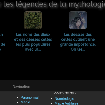
 les légendes de la mythologi
un
Les noms des dieux
Les déesses des
et des déesses celtes
celtes avaient une
 de
les plus populaires
grande importance.
e
avec la...
On les...
Navigation
Sous-thèmes :
Paranormal
Numérologie
Magie
Magie Antillaise