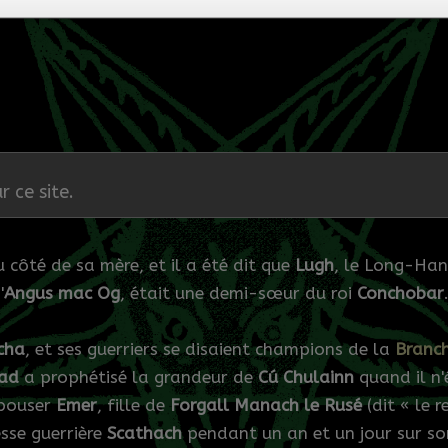
r ce site.
 côté de sa mère, et il a été dit que
Lugh
, le Long-Han
'
Angus mac Og
, était une demi-sœur du roi
Conchobar
cha
, et ses guerriers se disaient champions de la
Branc
ad
a prophétisé la grandeur de
Cú Chulainn
quand il n'
épouser
Emer
, fille de
Forgall Manach le Rusé
(dit « le 
esse guerrière
Scathach
pendant un an et un jour sur son