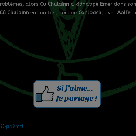
problèmes, alors
Cu Chulainn
a kidnappé
Emer
dans son
Cú Chulainn
eut un fils, nommé
Conloach
, avec
Aoife
, 
495-para8.html