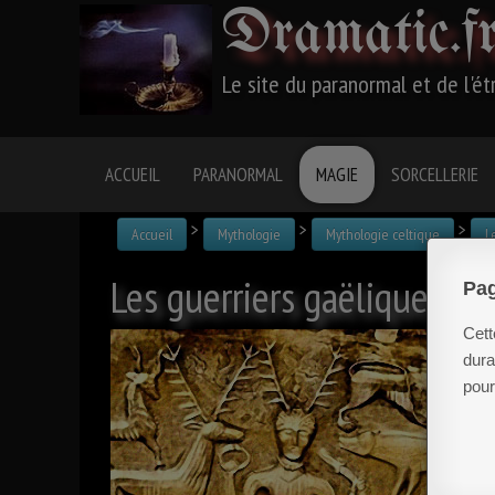
Dramatic
.f
Le site du paranormal et de l'é
ACCUEIL
PARANORMAL
MAGIE
SORCELLERIE
>
>
>
Accueil
Mythologie
Mythologie celtique
L
Les guerriers gaëliques
Pag
Cett
L
dura
a
pour
é
p
d