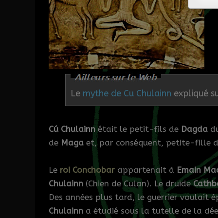
Le
mythe de Cu Chulainn
expliqué su
Cú Chulainn
était le petit-fils de
Dagda
du
de
Maga
et, par conséquent, petite-fille d
Le
roi Conchobar
appartenait à
Emain Ma
Chulainn
(Chien de Culan). Le druide
Cathb
Des années plus tard, le guerrier voulait 
Chulainn
a étudié sous la tutelle de la dé