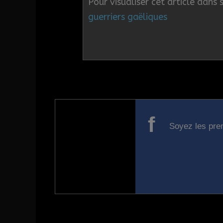
Pour visualiser cet article dans 
guerriers gaëliques
f
Soyez les prem