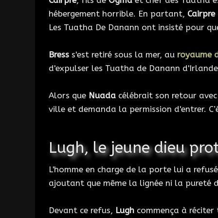
Cairpre
, fils de
Ogma
et chef des Tuatha est
hébergement horrible. En partant,
Cairpre
Les Tuatha De Danann ont insisté pour q
Bress
s'est retiré sous la mer, au
royaume d
d'expulser les Tuatha de Danann d'Irlande
Alors que
Nuada
célébrait son retour avec
ville et demanda la permission d'entrer. C’
Lugh, le jeune dieu pro
L'homme en charge de la porte lui a refusé
ajoutant que même la lignée ni la pureté d
Devant ce refus,
Lugh
commença à réciter to