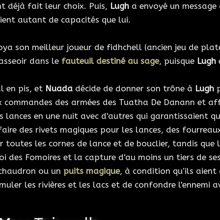
 déjà fait leur choix. Puis,
Lugh
a envoyé un message
ent autant de capacités que lui.
oya son meilleur joueur de fidhchell (ancien jeu de plat
’asseoir dans le
fauteuil destiné au sage
, puisque
Lugh
l en pis, et
Nuada
décide de donner son trône à
Lugh
p
ux commandes des armées des Tuatha De Danann et aff
s lances en une nuit avec d'autres qui garantissaient qu
e faire des rivets magiques pour les lances, des fourreau
ir toutes les cornes de lance et de bouclier, tandis que 
i des Fomoires et la capture d'au moins un tiers de se
 chaudron ou un
puits magique
, à condition qu’ils aient
uler les rivières et les lacs et de confondre l'ennemi 