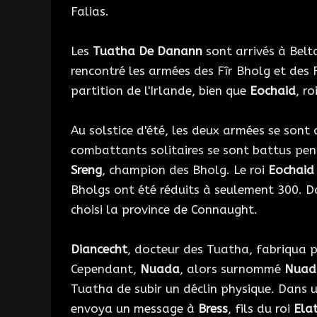
Falias.
Les
Tuatha De Danann
sont arrivés à Belt
rencontré les armées des Fîr Bholg et des F
partition de l'Irlande, bien que
Eochaid
, r
Au solstice d'été, les deux armées se sont 
combattants solitaires se sont battus pe
Sreng
, champion des Bholg. Le roi
Eochaid
Bholgs ont été réduits à seulement 300. Da
choisi la province de Connaught.
Diancecht
, docteur des Tuatha, fabriqua 
Cependant,
Nuada
, alors surnommé
Nuad
Tuatha de subir un déclin physique. Dans u
envoya un message à
Bress
, fils du roi
Ela