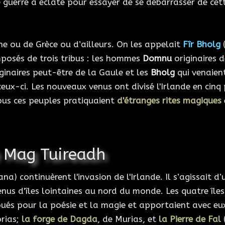
e guerre a éclaté pour essayer de se débarrasser de cet
ne ou de Grèce ou d’ailleurs. On les appelait
Fîr Bholg
(
omposés de trois tribus : les hommes
Domnu
originaires 
iginaires peut-être de la Gaule et les
Bholg
qui venaient
ceux-ci. Les nouveaux venus ont divisé l'Irlande en cinq 
ous ces peuples pratiquaient
d'étranges rites magiques
e Mag Tuireadh
ana) continuèrent l'invasion de l'Irlande. Il s’agissait d
venus d'îles lointaines au nord du monde. Les quatre îles
 doués pour la poésie et la magie et apportaient avec eu
orias;
la forge de Dagda
, de Murias, et
la Pierre de Fal
(