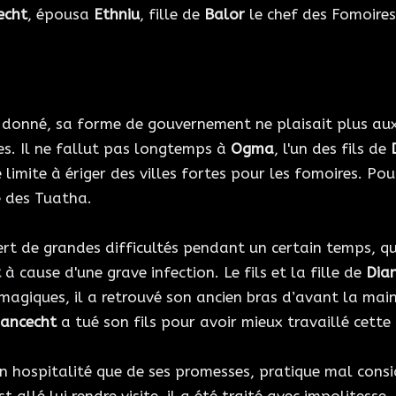
echt
, épousa
Ethniu
, fille de
Balor
le chef des Fomoires
donné, sa forme de gouvernement ne plaisait plus aux
s. Il ne fallut pas longtemps à
Ogma
, l'un des fils de
 limite à ériger des villes fortes pour les fomoires. Po
e des Tuatha.
rt de grandes difficultés pendant un certain temps, q
t
à cause d'une grave infection. Le fils et la fille de
Dia
agiques, il a retrouvé son ancien bras d’avant la main 
iancecht
a tué son fils pour avoir mieux travaillé cette 
n hospitalité que de ses promesses, pratique mal consi