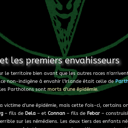
et les premiers envahisseurs
r le territoire bien avant que les autres races n'arriven
ce non-indigène à envahir l'Irlande était celle de
Part
, les Partholons sont
morts d'une épidémie
.
 la victime d'une épidémie, mais cette fois-ci, certains 
rg
– fils de
Dela
– et
Connan
– fils de
Febar
– construis
 terrible sur les némédiens. Les deux tiers des enfants 