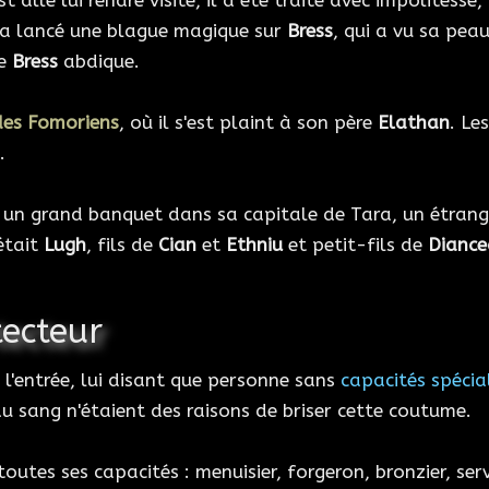
 allé lui rendre visite, il a été traité avec impolitesse
a lancé une blague magique sur
Bress
, qui a vu sa pea
ue
Bress
abdique.
es Fomoriens
, où il s'est plaint à son père
Elathan
. Le
.
 un grand banquet dans sa capitale de Tara, un étrang
était
Lugh
, fils de
Cian
et
Ethniu
et petit-fils de
Diance
tecteur
 l'entrée, lui disant que personne sans
capacités spécia
u sang n'étaient des raisons de briser cette coutume.
utes ses capacités : menuisier, forgeron, bronzier, servi