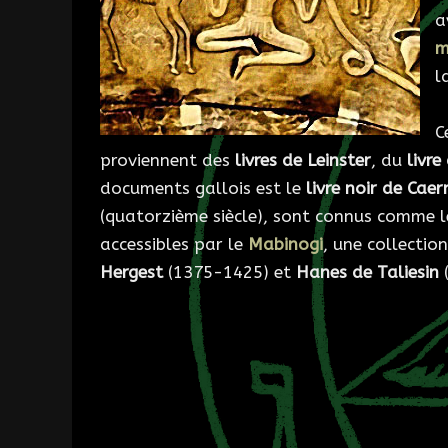
a
m
l
C
proviennent des
livres de Leinster
, du
livre
documents gallois est le
livre noir de Cae
(quatorzième siècle), sont connus comme le
accessibles par le
Mabinogi
, une collectio
Hergest
(1375-1425) et
Hanes de Taliesin
(