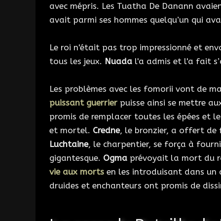
avec mépris. Les Tuatha De Danann avaient
avait parmi ses hommes quelqu’un qui avai
Le roi n'était pas trop impressionné et env
tous les jeux.
Nuada
l'a admis et l'a fait s
Les problèmes avec les fomorii vont de ma
puissant guerrier
puisse ainsi se mettre a
promis de remplacer toutes les épées et le
et mortel.
Credne
, le bronzier, a offert d
Luchtaine
, le charpentier, se força à fourn
gigantesque.
Ogma
prévoyait la mort du ro
vie aux morts
en les introduisant dans un
druides et enchanteurs ont promis de dissim