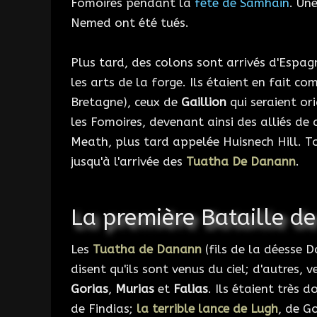
Fomoires pendant la
fête de Samhain
. Un
Nemed ont été tués.
Plus tard, des colons sont arrivés d'Espag
les arts de la forge. Ils étaient en fait c
Bretagne), ceux de
Gaillion
qui seraient or
les Fomoires, devenant ainsi des alliés de 
Meath, plus tard appelée Huisnech Hill. T
jusqu'à l'arrivée des
Tuatha De Danann
.
La première Bataille d
Les
Tuatha de Danann
(fils de la déesse D
disent qu'ils sont venus du ciel; d'autres, 
Gorias
,
Murias
et
Falias
. Ils étaient très
de Findias;
la terrible lance de Lugh
, de G