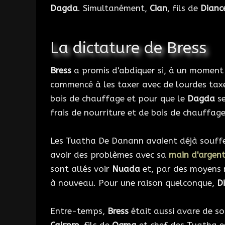
Dagda
. Simultanément,
Cian
, fils de
Dianc
La dictature de Bress
Bress
a promis d'abdiquer si, à un moment 
commencé à les taxer avec de lourdes taxe
bois de chauffage et pour que le
Dagda
se
frais de nourriture et de bois de chauffag
Les Tuatha De Danann avaient déjà souffe
avoir des problèmes avec sa
main d'argen
sont allés voir
Nuada
et, par des moyens m
à nouveau. Pour une raison quelconque,
D
Entre-temps,
Bress
était aussi avare de so