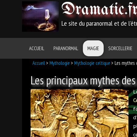
Dramatic
.f
Le site du paranormal et de l'é
ACCUEIL
PARANORMAL
MAGIE
SORCELLERIE
Accueil
>
Mythologie
>
Mythologie celtique
> Les mythes c
Les principaux mythes des 
L
C
f
d
p
c