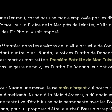
ane (1er mai), caché par une magie employée par les di
omorii sur la Plaine de la Mer près de Leinster, où ils
oi des Fîr Bholg, y soit opposé.
affrontées dans les environs de la ville actuelle de Con
ndant quatre jours.
Nuada
, le roi des Tuatha de Danan
est mort durant cette
« Première Bataille de Mag Tuir
ns un geste de paix, les Tuatha De Danann leur ont off
pour
Nuada
une merveilleuse
main d'argent
qui pouvait 
a Airgetlamh
(Nuada à la Main d'Argent), a dû abdiquer,
ne tentative d'établir une paix permanente avec les Fo
than
, pour lui proposer d’être leur chef.
Bress
a accepté