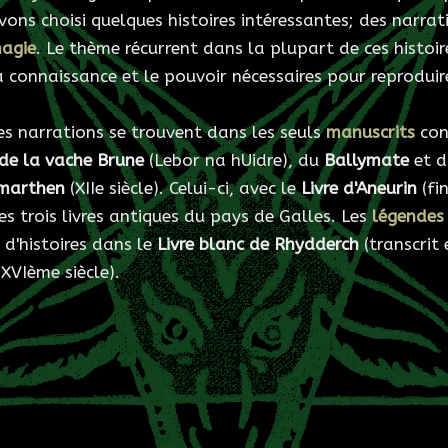
vons choisi quelques histoires intéressantes; des narrat
agie
. Le thème récurrent dans la plupart de ces histoi
a connaissance et le pouvoir nécessaires pour reproduire
es narrations se trouvent dans les seuls
manuscrits
con
 de la vache Brune
(Lebor na hUidre), du
Ballymate
et 
rmarthen
(XIIe siècle). Celui-ci, avec le
Livre d'Aneurin
(fin
s trois livres antiques du pays de Galles. Les
légendes 
n d'histoires dans le
Livre blanc de Rhydderch
(transcrit 
XVIème siècle).