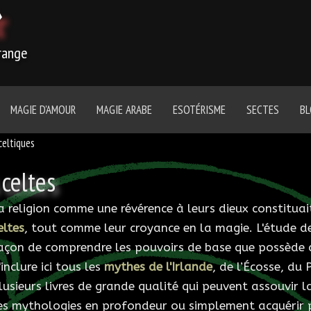
r
trange
MAGIE D'AMOUR
MAGIE ARABE
ESOTÉRISME
SECTES
B
eltiques
celtes
a religion comme une révérence à leurs dieux constitua
eltes
, tout comme leur croyance en la magie. L'étude d
açon de comprendre les pouvoirs de base que possède ch
'inclure ici tous les
mythes de l'Irlande
, de l’Écosse, du 
lusieurs livres de grande qualité qui peuvent assouvir l
es mythologies en profondeur ou simplement acquérir p