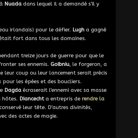
 à
Nuada
dans lequel il a demandé s'il y
eau irlandais) pour le défier.
Lugh
a gagné
était fort dans tous les domaines.
endant treize jours de guerre pour que le
ronter ses ennemis.
Goibniu
, le forgeron, a
e leur coup ou leur lancement serait précis
x pour les épées et des boucliers.
le
Dagda
écraserait l'ennemi avec sa masse
s hôtes.
Diancecht
a entrepris de
rendre la
 conservé leur tête. D'autres divinités,
avec des actes de magie.