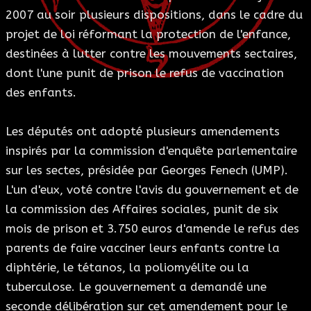
2007 au soir plusieurs dispositions, dans le cadre du
ESOTÉRISME
projet de loi réformant la protection de l'enfance,
destinées à lutter contre les mouvements sectaires,
SECTES
dont l'une punit de prison le refus de vaccination
des enfants.
BLOG
Les députés ont adopté plusieurs amendements
A PROPOS
inspirés par la commission d'enquête parlementaire
sur les sectes, présidée par Georges Fenech (UMP).
L'un d'eux, voté contre l'avis du gouvernement et de
la commission des Affaires sociales, punit de six
mois de prison et 3.750 euros d'amende le refus des
parents de faire vacciner leurs enfants contre la
diphtérie, le tétanos, la poliomyélite ou la
tuberculose. Le gouvernement a demandé une
seconde délibération sur cet amendement pour le