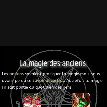
ESOTÉRISME
SECTES
BLOG
A PROPOS
La magie des anciens
Les
anciens
savaient pratiquer la magie mais nous
avons perdu ce
savoir ancestral
. Autrefois la magie
faisait partie du quotidien des gens.