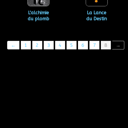
L'alchimie
La Lance
du plomb
du Destin
←
1
2
3
4
5
6
7
8
→