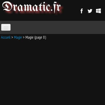
Dramatic
.fr
ACCUEIL
Accueil
>
Magie
> Magie (page 8)
PARANORMAL
MAGIE
SORCELLERIE
MAGIE D'AMOUR
MAGIE ARABE