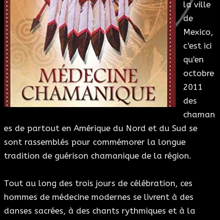
la ville
ESOTÉRISME
de
Mexico,
SECTES
c'est ici
qu'en
BLOG
octobre
2011
A PROPOS
des
chaman
es de partout en Amérique du Nord et du Sud se
sont rassemblés pour commémorer la longue
tradition de guérison chamanique de la région.
Tout au long des trois jours de célébration, ces
hommes de médecine modernes se livrent à des
danses sacrées, à des chants rythmiques et à la