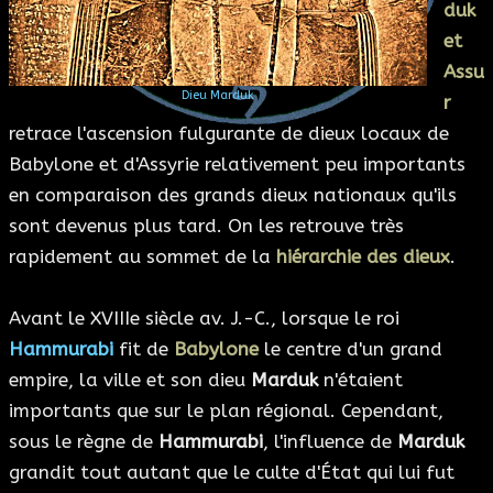
duk
ESOTÉRISME
et
Assu
SECTES
Dieu Marduk
r
retrace l'ascension fulgurante de dieux locaux de
BLOG
Babylone et d'Assyrie relativement peu importants
en comparaison des grands dieux nationaux qu'ils
A PROPOS
sont devenus plus tard. On les retrouve très
rapidement au sommet de la
hiérarchie des dieux
.
Avant le XVIIIe siècle av. J.-C., lorsque le roi
Hammurabi
fit de
Babylone
le centre d'un grand
empire, la ville et son dieu
Marduk
n'étaient
importants que sur le plan régional. Cependant,
sous le règne de
Hammurabi
, l'influence de
Marduk
grandit tout autant que le culte d'État qui lui fut