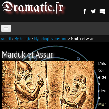
Dramatic
.fr
ACCUEIL
Accueil
>
Mythologie
>
Mythologie sumérienne
> Marduk et Assur
Marduk et Assur
PARANORMAL
L'his
MAGIE
toir
e de
SORCELLERIE
s
MAGIE D'AMOUR
dieu
x
MAGIE ARABE
Mar