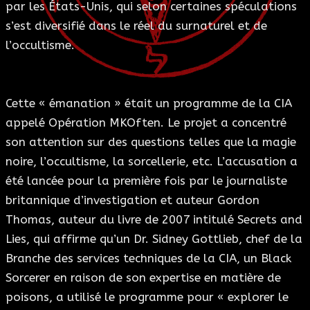
par les États-Unis, qui selon certaines spéculations
ESOTÉRISME
s’est diversifié dans le réel du surnaturel et de
l’occultisme.
SECTES
BLOG
Cette « émanation » était un programme de la CIA
appelé Opération MKOften. Le projet a concentré
A PROPOS
son attention sur des questions telles que la magie
noire, l’occultisme, la sorcellerie, etc. L’accusation a
été lancée pour la première fois par le journaliste
britannique d’investigation et auteur Gordon
Thomas, auteur du livre de 2007 intitulé Secrets and
Lies, qui affirme qu’un Dr. Sidney Gottlieb, chef de la
Branche des services techniques de la CIA, un Black
Sorcerer en raison de son expertise en matière de
poisons, a utilisé le programme pour « explorer le