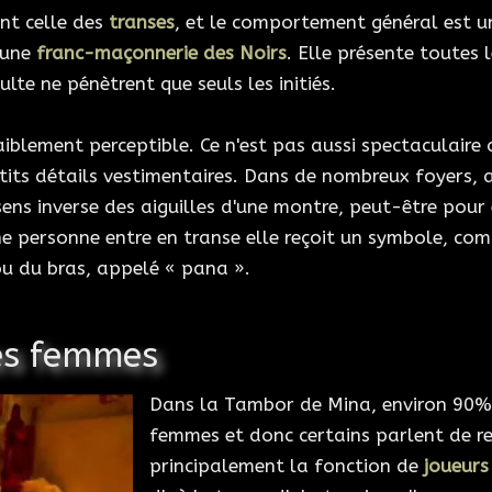
nt celle des
transes
, et le comportement général est u
 une
franc-maçonnerie des Noirs
. Elle présente toutes 
lte ne pénètrent que seuls les initiés.
iblement perceptible. Ce n'est pas aussi spectaculaire 
tits détails vestimentaires. Dans de nombreux foyers, a
ns inverse des aiguilles d'une montre, peut-être pour 
ne personne entre en transe elle reçoit un symbole, c
u du bras, appelé « pana ».
les femmes
Dans la Tambor de Mina, environ 90% 
femmes et donc certains parlent de r
principalement la fonction de
joueur