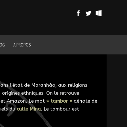
LOG
A PROPOS
ans l’état de Maranhão, aux religions
s origines ethniques. On le retrouve
á et Amazon. Le mot
« tambor »
dénote de
tuels du
culte Mina
. Le tambour est