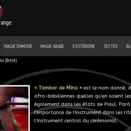
r
trange
MAGIE D'AMOUR
MAGIE ARABE
ESOTÉRISME
SECTES
B
a (Brésil)
« Tambor de Mina »
est le nom donné, d
afro-brésiliennes quelles qu’en soient le
également dans les états de Piauí, Par
l'importance de l'instrument dans les ri
l’instrument central du cérémonial.