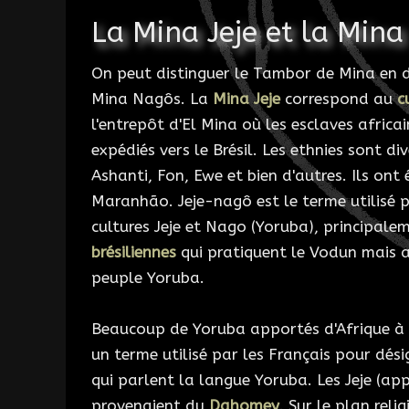
La Mina Jeje et la Min
On peut distinguer le Tambor de Mina en de
Mina Nagôs. La
Mina Jeje
correspond au
c
l'entrepôt d'El Mina où les esclaves africa
expédiés vers le Brésil. Les ethnies sont div
Ashanti, Fon, Ewe et bien d'autres. Ils ont
Maranhão. Jeje-nagô est le terme utilisé p
cultures Jeje et Nago (Yoruba), principale
brésiliennes
qui pratiquent le Vodun mais 
peuple Yoruba.
Beaucoup de Yoruba apportés d'Afrique à
un terme utilisé par les Français pour dési
qui parlent la langue Yoruba. Les Jeje (appe
provenaient du
Dahomey
. Sur le plan reli