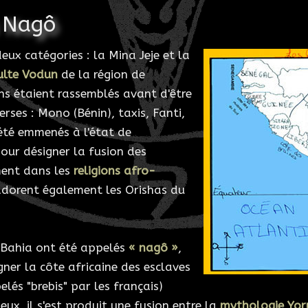
a Nagô
ux catégories : la Mina Jeje et la
ulte Vodun
de la région de
ins étaient rassemblés avant d'être
erses : Mono (Bénin), taxis, Fanti,
 été emmenés à l'état de
our désigner la fusion des
ment dans les
religions afro-
adorent également les Orishas du
 Bahia ont été appelés
« nagô »
,
gner la côte africaine des esclaves
lés "brebis" par les français)
gieux, il s'est produit une fusion entre la
mythologie Yo