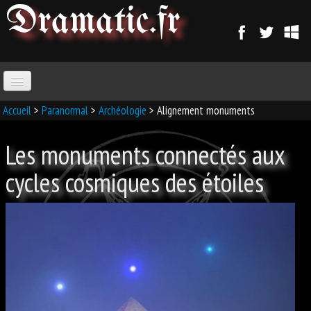
Dramatic
.fr
ACCUEIL
Accueil
>
Paranormal
>
Archéologie
> Alignement monuments
Les monuments connectés aux
PARANORMAL
cycles cosmiques des étoiles
MAGIE
SORCELLERIE
MAGIE D'AMOUR
MAGIE ARABE