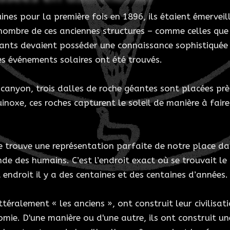
ines pour la première fois en 1896, ils étaient émerveil
 nombre de ces anciennes structures – comme celles que 
ants devaient posséder une connaissance sophistiquée d
es événements solaires ont été trouvés.
u canyon, trois dalles de roche géantes sont placées pr
uinoxe, ces roches capturent le soleil de manière à fair
e trouve une représentation parfaite de notre place da
nde des humains. C’est l’endroit exact où se trouvait 
 endroit il y a des centaines et des centaines d’années.
ttéralement « les anciens », ont construit leur civilis
mie. D'une manière ou d'une autre, ils ont construit une