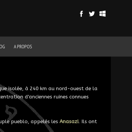
LOG
A PROPOS
ue isolée, à 240 km au nord-ouest de la
centration d'anciennes ruines connues
euple pueblo, appelés les
Anasazi
. Ils ont