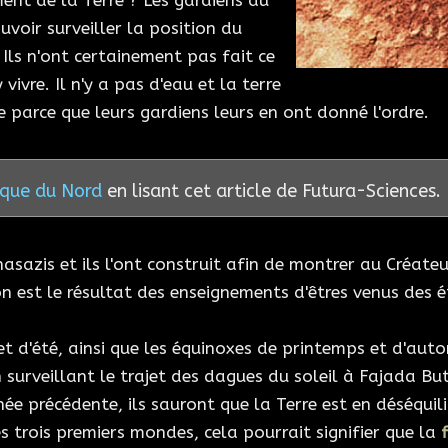
ent de la Terre ? Les gardiens du
ouvoir surveiller la position du
? Ils n'ont certainement pas fait ce
vivre. Il n'y a pas d'eau et la terre
ite parce que leurs gardiens leurs en ont donné l'ordre.
ique du Nord
en lisant cet article de Futura-Sciences.
sazis et ils l'ont construit afin de montrer au Créateur 
n est le résultat des enseignements d'êtres venus des é
 et d'été, ainsi que les équinoxes de printemps et d'au
 surveillant le trajet des dagues du soleil à Fajada But
e précédente, ils sauront que la Terre est en déséquili
s trois premiers mondes, cela pourrait signifier que la