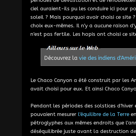
périodes de dévastation et de renouvellem
ciel auraient-ils pu les conduire ici pour p
soleil ? Mais pourquoi avoir choisi ce site 
choix eux-mêmes. Il n'y a aucune raison d'y 
n'est pas fertile. Les hopis ont choisi ce s
Découvrez la
vie des indiens d'Amér
Le Chaco Canyon a été construit par les Ana
avait choisi pour eux. Et ainsi Chaco Canyo
Pendant les périodes des solstices d'hiver
pouvaient mesurer
l'équilibre de la Terre
en
pétroglyphes aux mêmes endroits que l'anné
déséquilibrée juste avant la destruction de