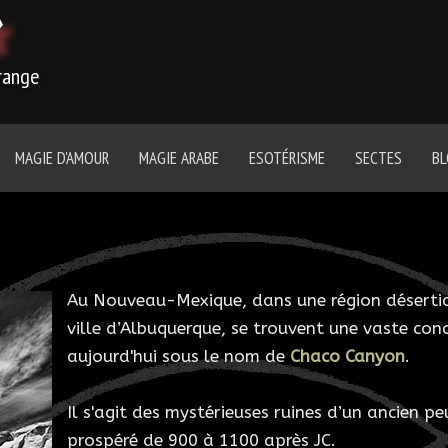
r
trange
MAGIE D'AMOUR
MAGIE ARABE
ESOTÉRISME
SECTES
B
Au Nouveau-Mexique, dans une région désertiq
ville d’Albuquerque, se trouvent une vaste con
aujourd'hui sous le nom de
Chaco Canyon
.
Il s'agit des mystérieuses ruines d’un ancien p
prospéré de 900 à 1100 après JC.