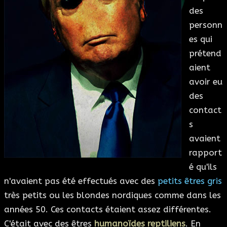
des
ESOTÉRISME
personn
es qui
SECTES
prétend
aient
BLOG
avoir eu
des
A PROPOS
contact
s
avaient
rapport
é qu'ils
n'avaient pas été effectués avec des
petits êtres gris
très petits ou les blondes nordiques comme dans les
années 50. Ces contacts étaient assez différentes.
C'était avec des êtres
humanoïdes reptiliens
. En