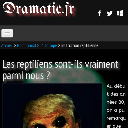
Dramatic
.fr
ACCUEIL
Accueil
>
Paranormal
>
L'ufologie
> Infiltration reptilienne
Les reptiliens sont-ils vraiment
PARANORMAL
parmi nous ?
MAGIE
Au débu
SORCELLERIE
t des an
nées 80,
MAGIE D'AMOUR
on a pu
remarqu
MAGIE ARABE
er que