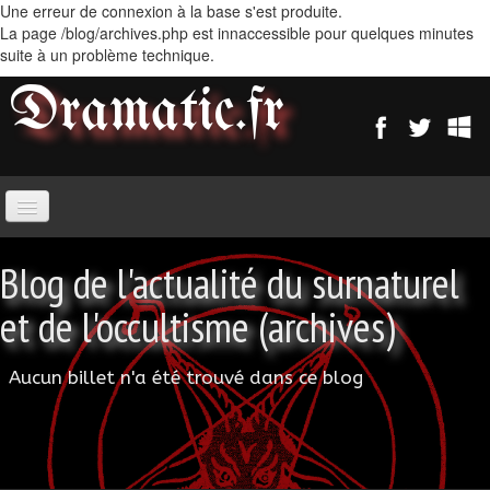
Une erreur de connexion à la base s'est produite.
La page /blog/archives.php est innaccessible pour quelques minutes
suite à un problème technique.
Dramatic
.fr
Blog de l'actualité du surnaturel
et de l'occultisme (archives)
Aucun billet n'a été trouvé dans ce blog