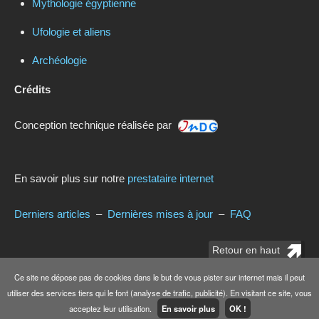
Mythologie égyptienne
Ufologie et aliens
Archéologie
Crédits
Conception technique réalisée par
En savoir plus sur notre
prestataire internet
Derniers articles
–
Dernières mises à jour
–
FAQ
Retour en haut
Ce site ne dépose pas de cookies dans le but de vous pister sur internet mais il peut
© Copyright
www.dramatic.fr
2020. Tous droits réservés.
utiliser des services tiers qui le font (analyse de trafic, publicité). En visitant ce site, vous
acceptez leur utilisation.
En savoir plus
Charte d'utilisation & Conditions
OK !