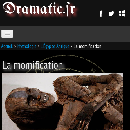
Dramatic
.fr
ACCUEIL
Accueil
>
Mythologie
>
L'Égypte Antique
> La momification
La momification
PARANORMAL
MAGIE
SORCELLERIE
MAGIE D'AMOUR
MAGIE ARABE