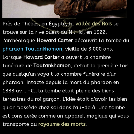
ESOTÉRISME
Près de Thèbes, en Égypte, la
vallée des Rois
se
SECTES
trouve sur la rive ouest du Nil. Ici, en 1922,
l'archéologue
Howard Carter
découvrit la tombe du
BLOG
pharaon Toutankhamon
, vieille de 3 000 ans.
Lorsque
Howard Carter
a ouvert la chambre
A PROPOS
funéraire de
Toutankhamon
, c'était la première fois
que quelqu'un voyait la chambre funéraire d'un
pharaon. Intacte depuis la mort du pharaon en
1333 av. J.-C., la tombe était pleine des biens
terrestres du roi garçon. L'idée était d'avoir les bien
qu'on possède chez soi dans l'au-delà. Une tombe
est considérée comme un appareil magique qui vous
transporte au
royaume des morts
.