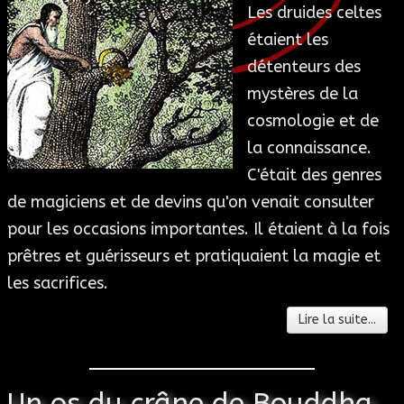
Les druides celtes
ESOTÉRISME
étaient les
détenteurs des
SECTES
mystères de la
cosmologie et de
BLOG
la connaissance.
C'était des genres
A PROPOS
de magiciens et de devins qu'on venait consulter
pour les occasions importantes. Il étaient à la fois
prêtres et guérisseurs et pratiquaient la magie et
les sacrifices.
Lire la suite...
Un os du crâne de Bouddha