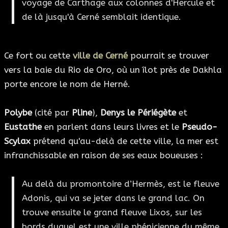
voyage de Carthage aux colonnes d'Hercule et
de là jusqu'à Cerné semblait identique.
Ce fort ou cette
ville de Cerné
pourrait se trouver
vers la baie du Rio de Oro, où un îlot près de Dakhla
porte encore le nom de Herné.
Polybe
(cité par
Pline
),
Denys le Périégète
et
Eustathe
en parlent dans leurs livres et le
Pseudo-
Scylax
prétend qu'au-delà de cette ville, la mer est
infranchissable en raison de ses eaux boueuses :
Au delà du promontoire d’Hermès, est le fleuve
Adonis, qui va se jeter dans le grand lac. On
trouve ensuite le grand fleuve Lixos, sur les
bords duquel est une ville phénicienne du même