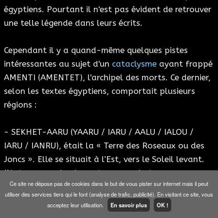
égyptiens. Pourtant il n'est pas évident de retrouver
une telle légende dans leurs écrits.
Cependant il y a quand-même quelques pistes
intéressantes au sujet d'un
cataclysme
ayant frappé
AMENTI (AMENTET), l'archipel des morts. Ce dernier,
selon les textes égyptiens, comportait plusieurs
régions :
- SEKHET-AARU (YAARU / IARU / AALU / IALOU /
IARU / IANRU), était la « Terre des Roseaux ou des
Joncs ». Elle se situait à l’Est, vers le Soleil levant.
(Notons pour la circonstance que le terme
Ce site ne dépose pas de cookies dans le but de vous pister sur internet mais il peut
Babylonien ARALLU désignant le Paradis est proche
utiliser des services tiers qui le font (analyse de trafic, publicité). En visitant ce site, vous
parent d’AALU).
acceptez leur utilisation.
En savoir plus
OK !