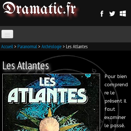
Dramatic
.fr
ACCUEIL
Accueil
>
Paranormal
>
Archéologie
> Les Atlantes
Les Atlantes
PARANORMAL
Pour bien
MAGIE
comprend
re le
SORCELLERIE
présent il
MAGIE D'AMOUR
faut
examiner
MAGIE ARABE
le passé.