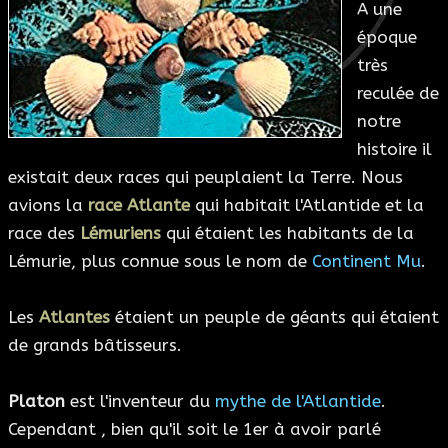
A une
ESOTÉRISME
époque
très
SECTES
reculée de
notre
BLOG
histoire il
existait deux races qui peuplaient la Terre. Nous
A PROPOS
avions la
race Atlante
qui habitait l'Atlantide et la
race des
Lémuriens
qui étaient les habitants de la
Lémurie, plus connue sous le nom de
Continent Mu
.
Les
Atlantes
étaient un peuple de géants qui étaient
de grands bâtisseurs.
Platon
est l'inventeur du
mythe de l'Atlantide
.
Cependant , bien qu'il soit le 1er à avoir parlé