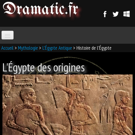
Dramatic
.fr
ACCUEIL
Accueil
>
Mythologie
>
L'Égypte Antique
> Histoire de l’Égypte
L'Égypte des origines
PARANORMAL
MAGIE
SORCELLERIE
MAGIE D'AMOUR
MAGIE ARABE