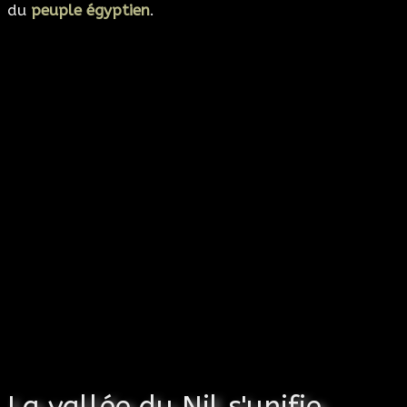
du
peuple égyptien
.
La vallée du Nil s'unifie