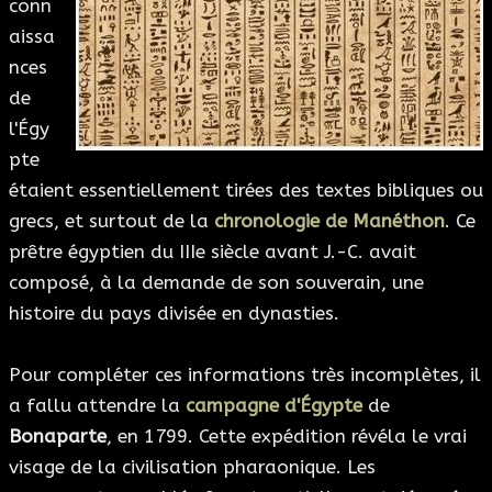
conn
aissa
nces
de
l'Égy
pte
étaient essentiellement tirées des textes bibliques ou
grecs, et surtout de la
chronologie de Manéthon
. Ce
prêtre égyptien du IIIe siècle avant J.-C. avait
composé, à la demande de son souverain, une
histoire du pays divisée en dynasties.
Pour compléter ces informations très incomplètes, il
a fallu attendre la
campagne d'Égypte
de
Bonaparte
, en 1799. Cette expédition révéla le vrai
visage de la civilisation pharaonique. Les