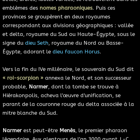
emblèmes des
nomes pharaoniques
. Puis ces
provinces se groupèrent en deux royaumes
correspondant aux divisions géographiques : vallée
et delta, royaume du Sud ou Haute-Égypte, sous le
signe du
dieu Seth
, royaume du Nord ou Basse-
Égypte, adorant le
dieu faucon Horus
.
Vers la fin du IVe millénaire, le souverain du Sud dit
« roi-scorpion »
annexa le Nord, et son successeur
probable,
Narmer
, dont la tombe se trouve à
Hiérakonpolis, acheva l'œuvre d'unification, se
parant de la couronne rouge du delta associée à la
mitre blanche du Sud.
Narmer
est peut-être
Menès
, le premier pharaon
légendaire. Aux alentours de l'an 3000 avant J.-C.