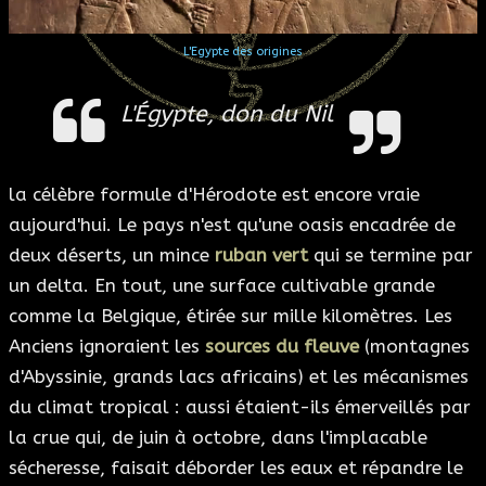
ESOTÉRISME
L'Egypte des origines
SECTES
L'Égypte, don du Nil
BLOG
la célèbre formule d'Hérodote est encore vraie
A PROPOS
aujourd'hui. Le pays n'est qu'une oasis encadrée de
deux déserts, un mince
ruban vert
qui se termine par
un delta. En tout, une surface cultivable grande
comme la Belgique, étirée sur mille kilomètres. Les
Anciens ignoraient les
sources du fleuve
(montagnes
d'Abyssinie, grands lacs africains) et les mécanismes
du climat tropical : aussi étaient-ils émerveillés par
la crue qui, de juin à octobre, dans l'implacable
sécheresse, faisait déborder les eaux et répandre le