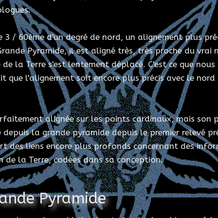
ologues.
3 / 60ème d'un degré de nord, un alignement plus préci
ande Pyramide, il est aligné très, très proche du vrai n
 de la Terre s'est lentement déplacé. C'est ce que nous 
it que l'alignement soit encore plus précis avec le nord 
aitement alignée sur les points cardinaux, mais son 
le depuis la grande pyramide depuis le premier relevé p
rt des liens encore plus profonds concernant des info
on de la Terre, codées dans sa conception.
Grande Pyramide