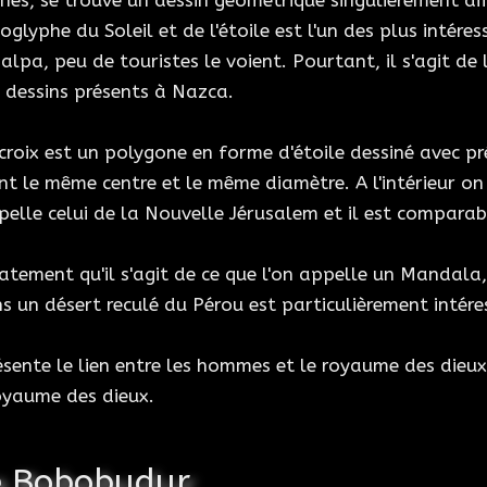
hes, se trouve un dessin géométrique singulièrement di
 géoglyphe du Soleil et de l'étoile est l'un des plus inté
 Palpa, peu de touristes le voient. Pourtant, il s'agit d
 dessins présents à Nazca.
a croix est un polygone en forme d'étoile dessiné avec p
 le même centre et le même diamètre. A l'intérieur on o
ppelle celui de la Nouvelle Jérusalem et il est compara
tement qu'il s'agit de ce que l'on appelle un Mandala,
 un désert reculé du Pérou est particulièrement intére
résente le lien entre les hommes et le royaume des dieu
royaume des dieux.
e Bobobudur