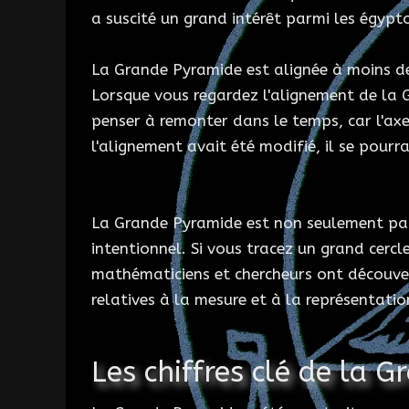
a suscité un grand intérêt parmi les égypt
La Grande Pyramide est alignée à moins de 
Lorsque vous regardez l'alignement de la Gr
penser à remonter dans le temps, car l'axe
l'alignement avait été modifié, il se pourra
La Grande Pyramide est non seulement parf
intentionnel. Si vous tracez un grand cerc
mathématiciens et chercheurs ont découve
relatives à la mesure et à la représentati
Les chiffres clé de la 