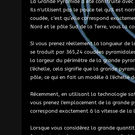
La Grande Pyramide a été construite avec 
Ils n'utilisent pas le pouce tel qu'il est n
coudée, c’est qu’elle correspond exactement
Nord et le pôle Sud de la Terre, vous la c
Si vous prenez réellement la longueur de 
se traduit par 365,24 coudées pyramidales, 
la largeur du périmètre de la grande pyra
l'échelle, cela signifie que la grande pyra
pôle, ce qui en fait un modèle à l'échelle 
Récemment, en utilisant la technologie sat
vous prenez l'emplacement de la grande 
correspond exactement à la vitesse de la l
Lorsque vous considérez la grande quanti