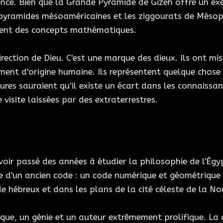
ence. Bien que la Grande Pyramide de Gizeh offre un e
s pyramides mésoaméricaines et les ziggourats de Méso
orent des concepts mathématiques.
irection de Dieu. C'est une marque des dieux. Ils ont m
rement d'origine humaine. Ils représentent quelque chos
ures sauraient qu’il existe un écart dans les connaissanc
 visite laissées par des extraterrestres.
voir passé des années à étudier la philosophie de l'Égy
ce d'un ancien code : un code numérique et géométrique
e hébreux et dans les plans de la cité céleste de la No
tique, un génie et un auteur extrêmement prolifique. La