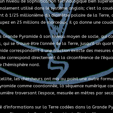
un niveau de sophistication technologique bien supérie
ormalement utilisé dans le système anglais; c'est la cou
 à 1/25 millionième du diamètre polaire de la Terre, ce
oupez en 25 millions de morceaux, il ça donne une coudé
la Grande Pyramide à son niveau moyen de socle, qui co
qui se trouve être l'année de la Terre, jusqu'à un quar
mide correspondent à une fraction exacte des mesures d
mide correspond directement à la circonférence de l'équa
de l'hémisphère nord.
ellite, les chercheurs ont mis au point une autre form
pyramide comme coordonnée, la séquence numérique co
umière traversant l'espace, mesurée en mètres par seco
té d'informations sur la Terre codées dans la Grande 