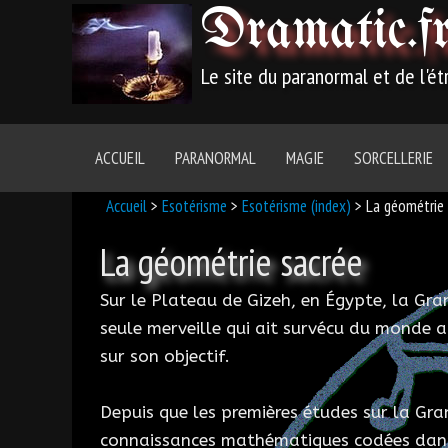
Dramatic
.f
Le site du paranormal et de l'é
ACCUEIL
PARANORMAL
MAGIE
SORCELLERIE
Accueil
>
Esotérisme
>
Esotérisme (index)
> La géométrie 
La géométrie sacrée
Sur le Plateau de Gizeh, en Égypte, la Gra
seule merveille qui ait survécu du monde an
sur son objectif.
Depuis que les premières études sur la Gra
connaissances mathématiques codées dans 