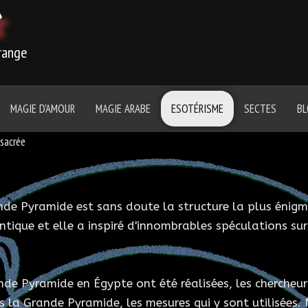
r
trange
MAGIE D'AMOUR
MAGIE ARABE
ESOTÉRISME
SECTES
B
sacrée
nde Pyramide est sans doute la structure la plus énigma
tique et elle a inspiré d'innombrables spéculations sur
nde Pyramide en Égypte ont été réalisées, les chercheur
la Grande Pyramide, les mesures qui y sont utilisées