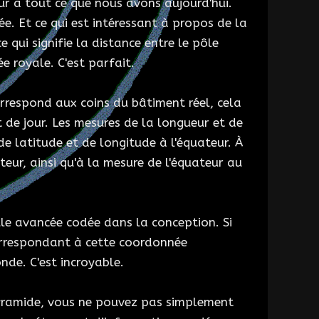
ur à tout ce que nous avons aujourd'hui.
dée. Et ce qui est intéressant à propos de la
 qui signifie la distance entre le pôle
e royale. C'est parfait.
rrespond aux coins du bâtiment réel, cela
t de jour. Les mesures de la longueur et de
e latitude et de longitude à l'équateur. À
teur, ainsi qu'à la mesure de l'équateur au
ule avancée codée dans la conception. Si
rrespondant à cette coordonnée
nde. C'est incroyable.
Pyramide, vous ne pouvez pas simplement