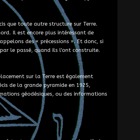
s que toute autre structure sur Terre.
ord. Il est encore plus intéressant de
appelons des « précessions ». Et donc, si
par le passé, quand ils l'ont construite.
placement sur la Terre est également
récis de la grande pyramide en 1925,
rmations géodésiques, ou des informations