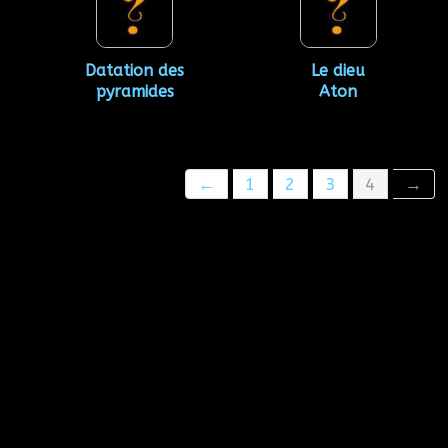
Datation des
Le dieu
pyramides
Aton
←
1
2
3
4
→