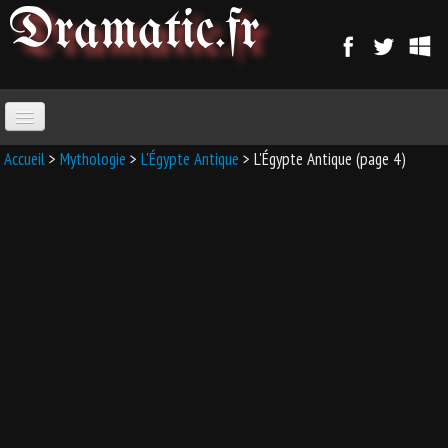
Dramatic
.fr
ACCUEIL
Accueil
>
Mythologie
>
L'Égypte Antique
> L'Égypte Antique (page 4)
PARANORMAL
MAGIE
SORCELLERIE
MAGIE D'AMOUR
MAGIE ARABE