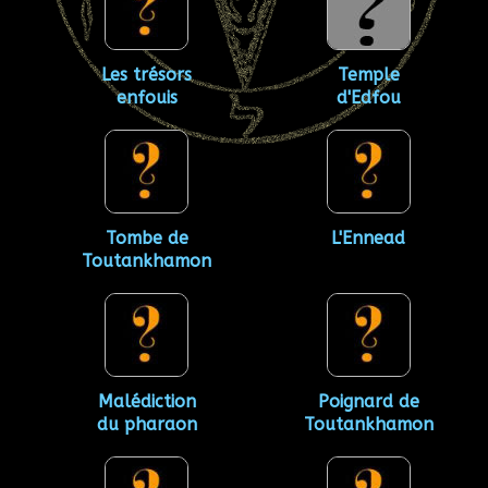
Les trésors
Temple
enfouis
d'Edfou
Tombe de
L'Ennead
Toutankhamon
Malédiction
Poignard de
du pharaon
Toutankhamon