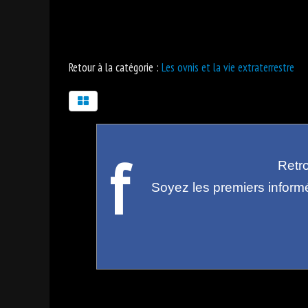
Retour à la catégorie :
Les ovnis et la vie extraterrestre
f
Retr
Soyez les premiers inform