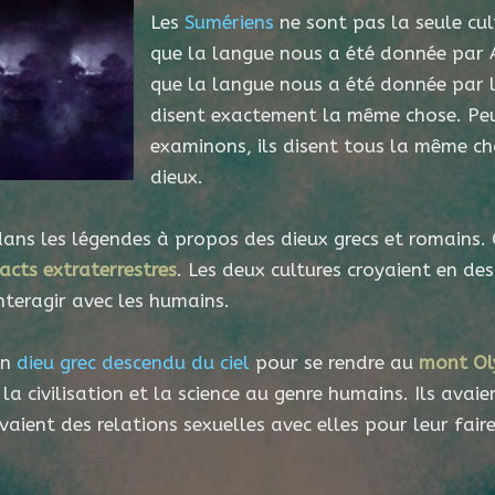
Les
Sumériens
ne sont pas la seule cult
que la langue nous a été donnée par A
que la langue nous a été donnée par l
disent exactement la même chose. Peu
examinons, ils disent tous la même ch
dieux.
dans les légendes à propos des dieux grecs et romains.
acts extraterrestres
. Les deux cultures croyaient en des
nteragir avec les humains.
un
dieu grec descendu du ciel
pour se rendre au
mont O
a civilisation et la science au genre humains. Ils avaien
aient des relations sexuelles avec elles pour leur fair