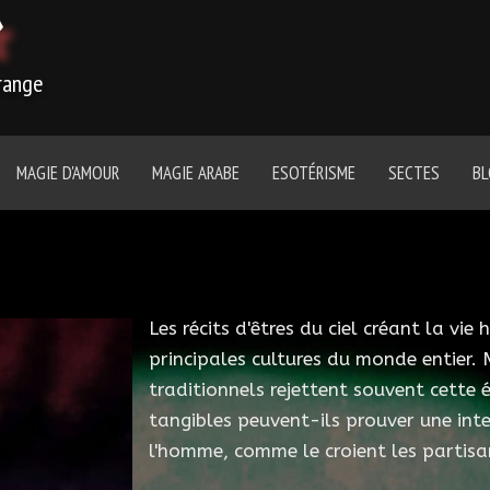
r
trange
MAGIE D'AMOUR
MAGIE ARABE
ESOTÉRISME
SECTES
B
Les récits d'êtres du ciel créant la vi
principales cultures du monde entier. M
traditionnels rejettent souvent cette 
tangibles peuvent-ils prouver une int
l'homme, comme le croient les partisa