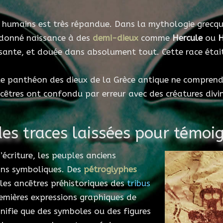
les humains est très répandue. Dans la mythologie grec
 donné naissance à des
demi-dieux
comme
Hercule
ou
H
sante, et douée dans absolument tout. Cette race était
 le panthéon des dieux de la Grèce antique ne comprend q
êtres ont confondu par erreur avec des créatures divin
es traces laissées pour témoi
’écriture, les peuples anciens
ons symboliques. Des
pétroglyphes
 les ancêtres préhistoriques des
tribus
remières expressions graphiques de
nifie que des symboles ou des figures