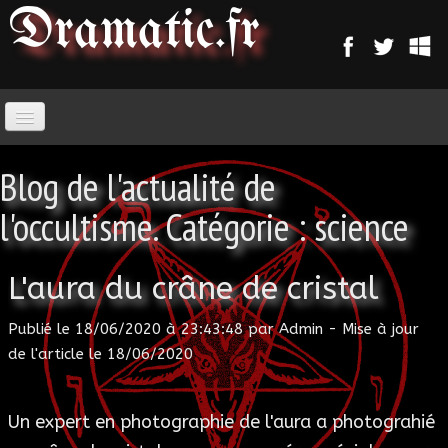
Dramatic
.fr
ACCUEIL
Blog de l'actualité de
PARANORMAL
l'occultisme. Catégorie : science
MAGIE
L'aura du crâne de cristal
SORCELLERIE
Publié le 18/06/2020 à 23:43:48 par Admin - Mise à jour
de l'article le 18/06/2020
MAGIE D'AMOUR
Un expert en photographie de l'aura a photograhié
MAGIE ARABE