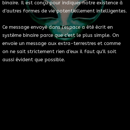
binaire. Il est conçu pour indiquer notre existence à
ESOTÉRISME
d'autres formes de vie potentiellement intelligentes.
SECTES
Ce message envoyé dans l'espace a été écrit en
système binaire parce que c'est le plus simple. On
BLOG
envoie un message aux extra-terrestres et comme
on ne sait strictement rien d'eux il faut qu'il soit
A PROPOS
aussi évident que possible.