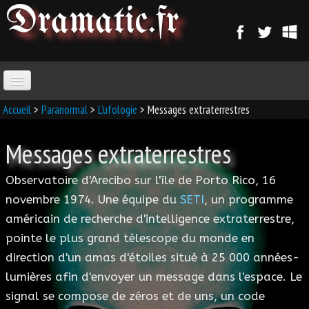
Dramatic
.fr
ACCUEIL
Accueil
>
Paranormal
>
L'ufologie
> Messages extraterrestres
Messages extraterrestres
PARANORMAL
Observatoire d'Arecibo sur l'île de Porto Rico, 16
MAGIE
novembre 1974. Une équipe du
SETI
, un programme
américain de recherche d'intelligence extraterrestre,
SORCELLERIE
pointe le plus grand télescope du monde en
MAGIE D'AMOUR
direction d'un amas d'étoiles situé à 25 000 années-
lumières afin d'envoyer un message dans l'espace. Le
MAGIE ARABE
signal se compose de zéros et de uns, un code