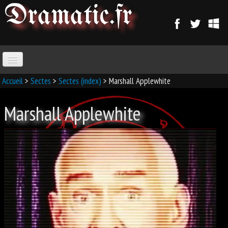
Dramatic
.fr
ACCUEIL
Accueil
>
Sectes
>
Sectes (index)
> Marshall Applewhite
Marshall Applewhite
PARANORMAL
MAGIE
SORCELLERIE
MAGIE D'AMOUR
MAGIE ARABE