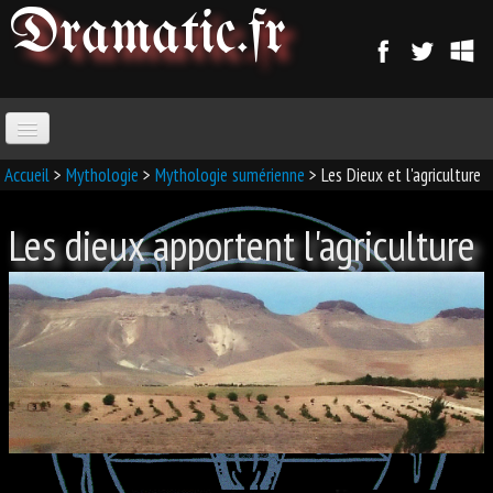
Dramatic
.fr
ACCUEIL
Accueil
>
Mythologie
>
Mythologie sumérienne
> Les Dieux et l'agriculture
Les dieux apportent l'agriculture
PARANORMAL
MAGIE
SORCELLERIE
MAGIE D'AMOUR
MAGIE ARABE