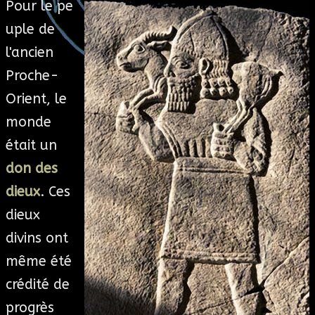
Pour le pe
ESOTÉRISME
uple de
l'ancien
SECTES
Proche-
Orient, le
BLOG
monde
A PROPOS
était un
don des
dieux
. Ces
dieux
divins ont
même été
crédité de
progrès