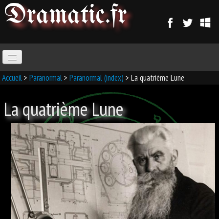
Dramatic
.fr
ACCUEIL
Accueil
>
Paranormal
>
Paranormal (index)
> La quatrième Lune
La quatrième Lune
PARANORMAL
MAGIE
SORCELLERIE
MAGIE D'AMOUR
MAGIE ARABE