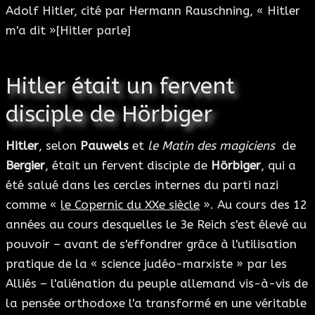
Adolf Hitler, cité par Hermann Rauschning, « Hitler
m'a dit »[Hitler parle]
Hitler était un fervent
disciple de Hörbiger
Hitler
, selon
Pauwels
et
le Matin des magiciens
de
Bergier
, était un fervent disciple de
Hörbiger
, qui a
été salué dans les cercles internes du parti nazi
comme «
le Copernic du XXe siècle
». Au cours des 12
années au cours desquelles le 3e Reich s'est élevé au
pouvoir – avant de s'effondrer grâce à l'utilisation
pratique de la « science judéo-marxiste » par les
Alliés – l'aliénation du peuple allemand vis-à-vis de
la pensée orthodoxe l'a transformé en une véritable