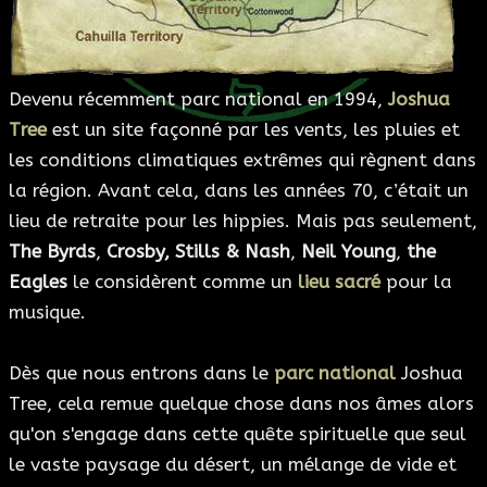
ESOTÉRISME
SECTES
Devenu récemment parc national en 1994,
Joshua
Tree
est un site façonné par les vents, les pluies et
BLOG
les conditions climatiques extrêmes qui règnent dans
la région. Avant cela, dans les années 70, c’était un
A PROPOS
lieu de retraite pour les hippies. Mais pas seulement,
The Byrds
,
Crosby, Stills & Nash
,
Neil Young
,
the
Eagles
le considèrent comme un
lieu sacré
pour la
musique.
Dès que nous entrons dans le
parc national
Joshua
Tree, cela remue quelque chose dans nos âmes alors
qu'on s'engage dans cette quête spirituelle que seul
le vaste paysage du désert, un mélange de vide et