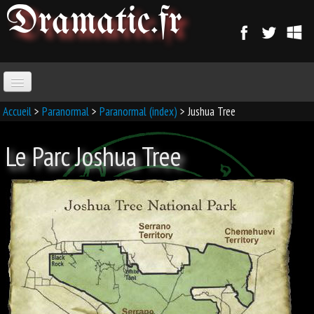
Dramatic
.fr
ACCUEIL
Accueil
>
Paranormal
>
Paranormal (index)
> Jushua Tree
Le Parc Joshua Tree
PARANORMAL
MAGIE
SORCELLERIE
MAGIE D'AMOUR
MAGIE ARABE