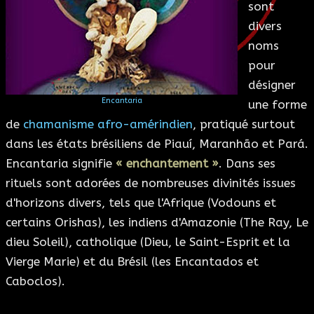
sont
ESOTÉRISME
divers
noms
SECTES
pour
désigner
BLOG
Encantaria
une forme
de
chamanisme afro-amérindien
, pratiqué surtout
A PROPOS
dans les états brésiliens de Piauí, Maranhão et Pará.
Encantaria signifie
« enchantement »
. Dans ses
rituels sont adorées de nombreuses divinités issues
d'horizons divers, tels que l'Afrique (Vodouns et
certains Orishas), les indiens d'Amazonie (The Ray, Le
dieu Soleil), catholique (Dieu, le Saint-Esprit et la
Vierge Marie) et du Brésil (les Encantados et
Caboclos).