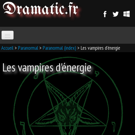
Dramatic
.fr
ACCUEIL
Accueil
>
Paranormal
>
Paranormal (index)
> Les vampires d'énergie
Les vampires d'énergie
PARANORMAL
MAGIE
SORCELLERIE
MAGIE D'AMOUR
MAGIE ARABE