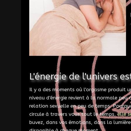
L'énergie de l'univers est
Il y a des moments où l'orgasme produit 
niveau d'énergie revient à la normale peu 
relation sexuelle en peu de temps. Pourquoi
circule à travers vous tout le temps,
elle s
buvez, dans vos émotions, dans la lumière 
disponible à chaque moment.