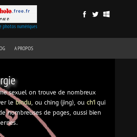
de photos numériques
LOG
A PROPOS
rgie
tisme sexuel on trouve de nombreux
ver le
bindu
, ou ching (jing), ou
ch'i
qui
 de nombreuses de pages, aussi bien
ernes.