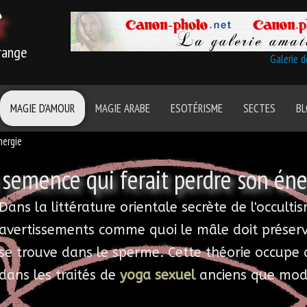
r
trange
Galerie 
MAGIE D'AMOUR
MAGIE ARABE
ESOTÉRISME
SECTES
B
nergie
 semence qui ferait perdre son éne
Dans la littérature orientale secrète de l'occul
avertissements comme quoi le mâle doit préser
se trouve dans le sperme. Cette théorie occupe
dans les traités de
yoga sexuel
anciens que mod