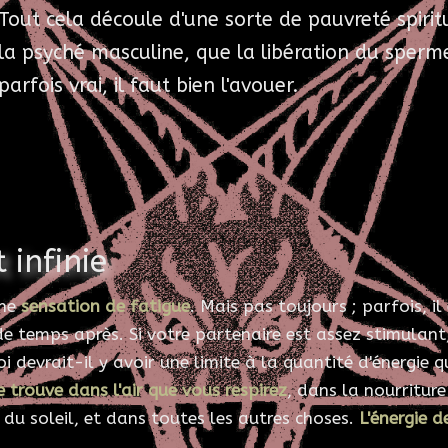
Tout cela découle d'une sorte de pauvreté spirit
la psyché masculine, que la libération du sperme 
parfois vrai, il faut bien l'avouer.
 infinie
une
sensation de fatigue
. Mais pas toujours ; parfois, il
de temps après. Si votre partenaire est assez stimulant
 devrait-il y avoir une limite à la quantité d'énergie q
e trouve dans l'air que vous respirez
, dans la nourritur
du soleil, et dans toutes les autres choses.
L'énergie de