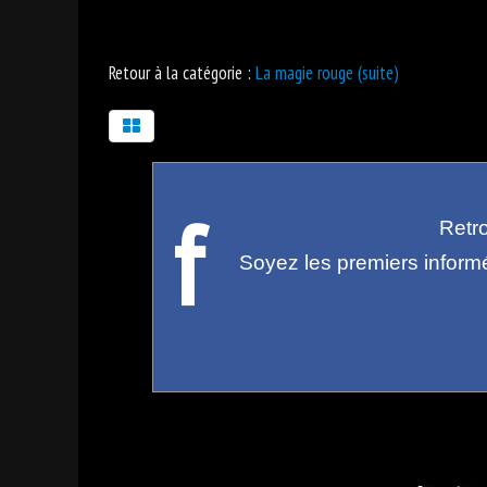
Retour à la catégorie :
La magie rouge (suite)
f
Retr
Soyez les premiers inform