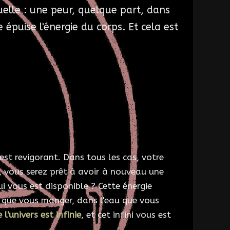
uelle : une peur, quelque part, dans
épuise l'énergie du corps. Et cela est
 est revigorant. Dans tous les cas, votre
, vous serez prêt à avoir à nouveau une
ui vous est disponible ? Cette énergie
e que vous manger, dans l'eau que vous
 l'univers est infinie
, et cet infini vous est