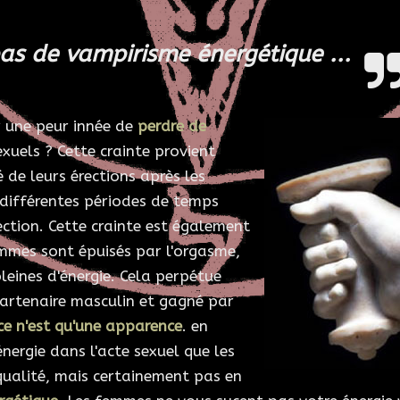
 pas de vampirisme énergétique ...
 une peur innée de
perdre de
exuels ? Cette crainte provient
é de leurs érections après les
 différentes périodes de temps
ction. Cette crainte est également
ommes sont épuisés par l'orgasme,
leines d'énergie. Cela perpétue
partenaire masculin et gagné par
ce n'est qu'une apparence
. en
ergie dans l'acte sexuel que les
qualité, mais certainement pas en