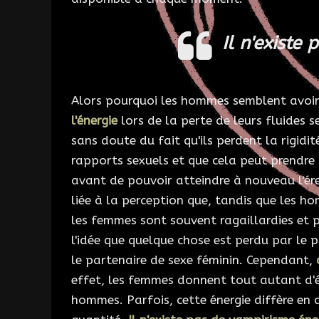
Il n'existe
Alors pourquoi les hommes semblent avoir
l'énergie
lors de la perte de leurs fluides s
sans doute du fait qu'ils perdent la rigidit
rapports sexuels et que cela peut prendre
avant de pouvoir atteindre à nouveau l'ére
liée à la perception que, tandis que les h
les femmes sont souvent ragaillardies et p
l'idée que quelque chose est perdu par le 
le partenaire de sexe féminin. Cependant,
effet, les femmes donnent tout autant d'én
hommes. Parfois, cette énergie diffère en 