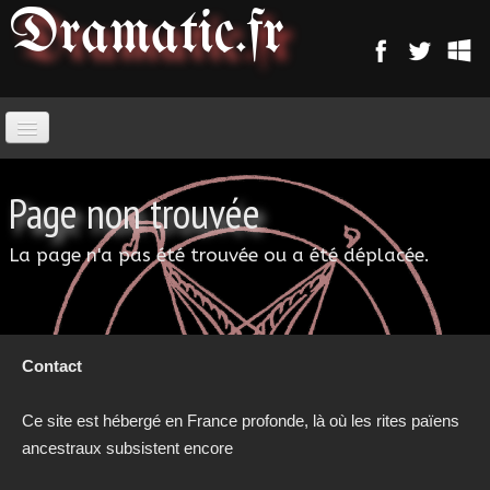
Dramatic
.fr
ACCUEIL
Page non trouvée
PARANORMAL
La page n'a pas été trouvée ou a été déplacée.
MAGIE
SORCELLERIE
Contact
MAGIE D'AMOUR
Ce site est hébergé en France profonde, là où les rites païens
ancestraux subsistent encore
MAGIE ARABE