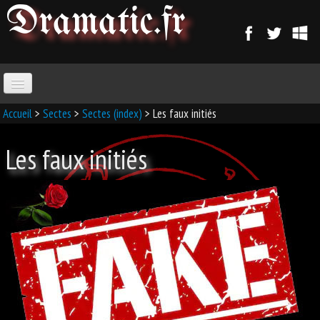
Dramatic
.fr
ACCUEIL
Accueil
>
Sectes
>
Sectes (index)
> Les faux initiés
Les faux initiés
PARANORMAL
MAGIE
SORCELLERIE
MAGIE D'AMOUR
MAGIE ARABE