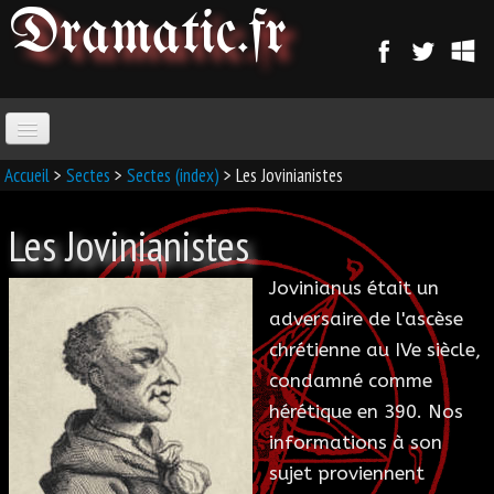
Dramatic
.fr
ACCUEIL
Accueil
>
Sectes
>
Sectes (index)
> Les Jovinianistes
Les Jovinianistes
PARANORMAL
Jovinianus était un
MAGIE
adversaire de l'ascèse
chrétienne au IVe siècle,
SORCELLERIE
condamné comme
MAGIE D'AMOUR
hérétique en 390. Nos
informations à son
MAGIE ARABE
sujet proviennent