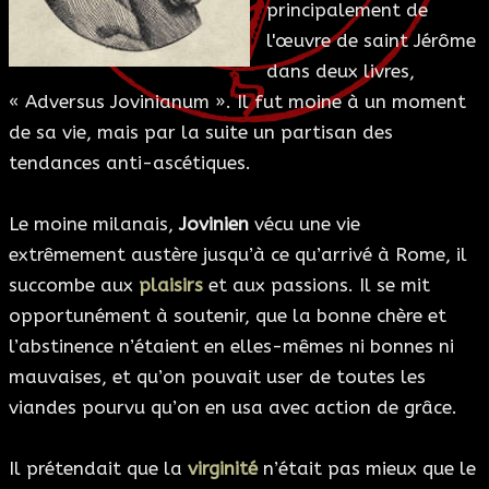
principalement de
ESOTÉRISME
l'œuvre de saint Jérôme
dans deux livres,
SECTES
« Adversus Jovinianum ». Il fut moine à un moment
de sa vie, mais par la suite un partisan des
BLOG
tendances anti-ascétiques.
A PROPOS
Le moine milanais,
Jovinien
vécu une vie
extrêmement austère jusqu’à ce qu’arrivé à Rome, il
succombe aux
plaisirs
et aux passions. Il se mit
opportunément à soutenir, que la bonne chère et
l’abstinence n’étaient en elles-mêmes ni bonnes ni
mauvaises, et qu’on pouvait user de toutes les
viandes pourvu qu’on en usa avec action de grâce.
Il prétendait que la
virginité
n’était pas mieux que le